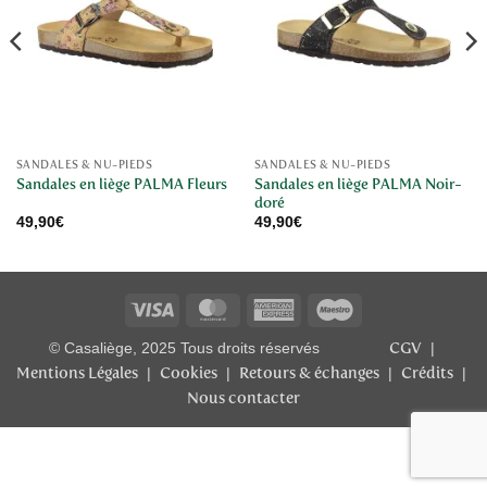
SANDALES & NU-PIEDS
SANDALES & NU-PIEDS
Sandales en liège PALMA Noir-
Sandales en liège PALMA Fleurs
doré
49,90
€
49,90
€
Visa
MasterCard
American
Maestro
Express
CGV
© Casaliège, 2025 Tous droits réservés
|
Mentions Légales
Cookies
Retours & échanges
Crédits
|
|
|
|
Nous contacter